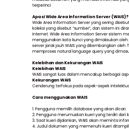
terperinci
Apa si Wide Area Information Server (WAIS)?
Wide Area Information Server yang sering diseb
koleksi yang disebut “sumber”, dan sistem ini di
internet. Wide Area Information Server sistem 
menggunakan kata kunci yang dimaksukan oleh p
server jarak jauh WAIS yang dikembangkan oleh
memproses natural language query yang dimasu
Kelebihan dan Kekurangan WAIS
Kelebihan WAIS
WAIS sangat luas dalam mencakup berbagai aspek
Kekurangan WAIS
Cenderung terfokus pada aspek-aspek intelektua
Cara menggunakan WAIS
1. Pengguna memilih database yang akan dicari.
2. Pengguna merumuskan kueri yang terdiri dari k
3. Saat kueri dijalankan, WAIS akan meminta infor
4. Judul dokumen yang memenuhi kueri ditampilka