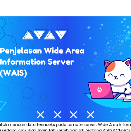
tuk mencari data terindeks pada remote server. Wide Area Info
dang dilakukan. Ingin tahu lebih banyak tentang WAIS? CMHOST