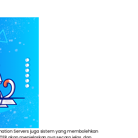
rmation Servers juga sistem yang membolehkan
ER akan menjelaskan nya secara jelas, dan