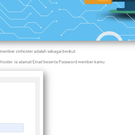
 member cmhoster adalah sebagai berikut :
ster. isi alamat Email beserta Password member kamu.