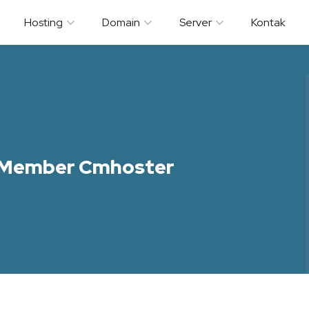
Hosting
Domain
Server
Kontak
i Member Cmhoster