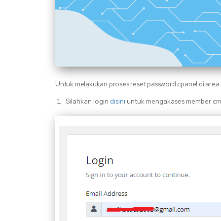
Untuk melakukan proses reset password cpanel di area
Silahkan login
disini
untuk mengakases member cmho